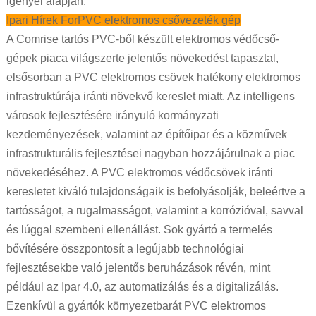
igényei alapján.
Ipari Hírek For
PVC elektromos csővezeték gép
A Comrise tartós PVC-ből készült elektromos védőcső-
gépek piaca világszerte jelentős növekedést tapasztal,
elsősorban a PVC elektromos csövek hatékony elektromos
infrastruktúrája iránti növekvő kereslet miatt. Az intelligens
városok fejlesztésére irányuló kormányzati
kezdeményezések, valamint az építőipar és a közművek
infrastrukturális fejlesztései nagyban hozzájárulnak a piac
növekedéséhez. A PVC elektromos védőcsövek iránti
keresletet kiváló tulajdonságaik is befolyásolják, beleértve a
tartósságot, a rugalmasságot, valamint a korrózióval, savval
és lúggal szembeni ellenállást. Sok gyártó a termelés
bővítésére összpontosít a legújabb technológiai
fejlesztésekbe való jelentős beruházások révén, mint
például az Ipar 4.0, az automatizálás és a digitalizálás.
Ezenkívül a gyártók környezetbarát PVC elektromos