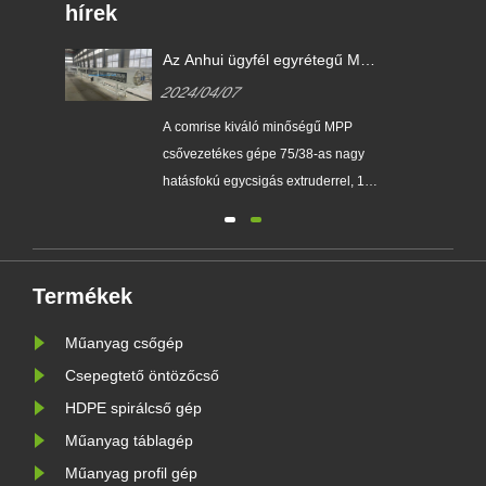
hírek
Az Anhui ügyfél egyrétegű MPP
erősáramú csőgép gyártósort
2024/04/07
rendelt 2024. április 1-jén,
csőátmérő 75-250 mm.
gű
A comrise kiváló minőségű MPP
csővezetékes gépe 75/38-as nagy
hatásfokú egycsigás extruderrel, 160
kW-os motorral, 800 G-os szárító
adagolóval, gépfejjel,
0
magmatricával, méretező hüvelyrel,
 pe
egy 9 méteres vákuum víztartállyal
Termékek
rendelkezik. , és két 9 méteres
Műanyag csőgép
permetező víztartály. Négylánctalpas
trakto......
Csepegtető öntözőcső
HDPE spirálcső gép
Műanyag táblagép
Műanyag profil gép