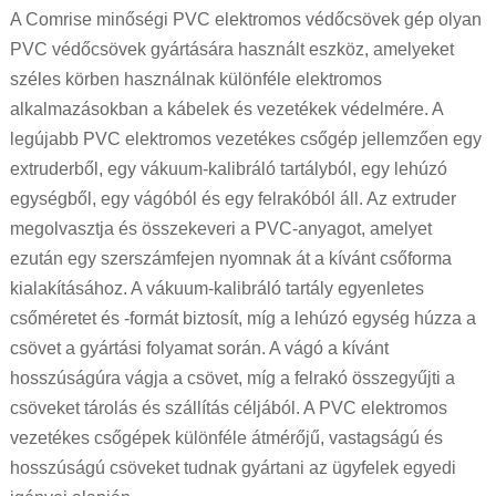
A Comrise minőségi PVC elektromos védőcsövek gép olyan
PVC védőcsövek gyártására használt eszköz, amelyeket
széles körben használnak különféle elektromos
alkalmazásokban a kábelek és vezetékek védelmére. A
legújabb PVC elektromos vezetékes csőgép jellemzően egy
extruderből, egy vákuum-kalibráló tartályból, egy lehúzó
egységből, egy vágóból és egy felrakóból áll. Az extruder
megolvasztja és összekeveri a PVC-anyagot, amelyet
ezután egy szerszámfejen nyomnak át a kívánt csőforma
kialakításához. A vákuum-kalibráló tartály egyenletes
csőméretet és -formát biztosít, míg a lehúzó egység húzza a
csövet a gyártási folyamat során. A vágó a kívánt
hosszúságúra vágja a csövet, míg a felrakó összegyűjti a
csöveket tárolás és szállítás céljából. A PVC elektromos
vezetékes csőgépek különféle átmérőjű, vastagságú és
hosszúságú csöveket tudnak gyártani az ügyfelek egyedi