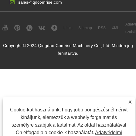
sales@qdcomrise.com
Adatv
Links
Sitemap
RSS
XML
szabál
Copyright © 2024 Qingdao Comrise Machinery Co., Ltd. Minden jog
fenntartva.
X
Cookie-kat használunk, hogy jobb böngészési élményt
kínáljunk, elemezzük a webhely forgalmát és
személyre szabjuk a tartalmat. Az oldal használatával
Ön elfogadja a cookie-k használatát.
Adatvédelmi