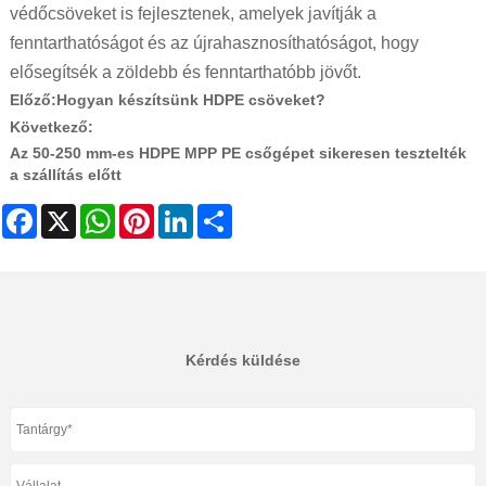
védőcsöveket is fejlesztenek, amelyek javítják a
fenntarthatóságot és az újrahasznosíthatóságot, hogy
elősegítsék a zöldebb és fenntarthatóbb jövőt.
Előző:
Hogyan készítsünk HDPE csöveket?
Következő:
Az 50-250 mm-es HDPE MPP PE csőgépet sikeresen tesztelték
a szállítás előtt
Facebook
X
WhatsApp
Pinterest
LinkedIn
Share
Kérdés küldése